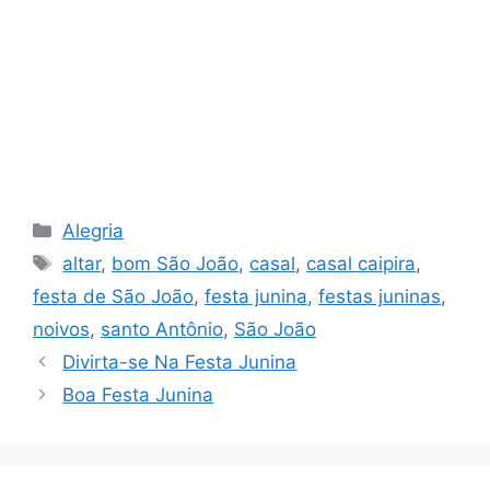
Categorias
Alegria
Tags
altar
,
bom São João
,
casal
,
casal caipira
,
festa de São João
,
festa junina
,
festas juninas
,
noivos
,
santo Antônio
,
São João
Divirta-se Na Festa Junina
Boa Festa Junina