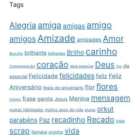
Tags
amigo
amiga
Alegria
amigas
Amizade
Amor
amigos
amizades
carinho
Brilho
brilhante
brilhantes
Bom Dia
coração
Deus
dia
data especial
Comemoração
Dia
felicidades
Feliz
Felicidade
feliz
especial
flores
Aniversário
flor
festa de aniversário
mensagem
Menina
frase
garota
Jesus
fofinho
orkut
muitas felicidades
muitos anos de vida
Mulher
Recado
recadinho
parabéns
Paz
rosa
scrap
vida
Semana
ursinho