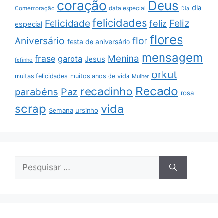
coração
Deus
dia
data especial
Comemoração
Dia
felicidades
Feliz
Felicidade
feliz
especial
flores
Aniversário
flor
festa de aniversário
mensagem
Menina
frase
garota
Jesus
fofinho
orkut
muitas felicidades
muitos anos de vida
Mulher
Recado
recadinho
parabéns
Paz
rosa
scrap
vida
Semana
ursinho
Pesquisar
por: