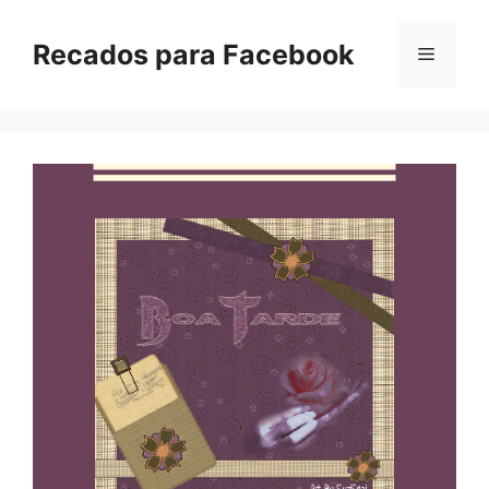
Pular
para
Recados para Facebook
Menu
o
conteúdo