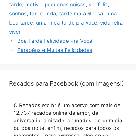
tarde
,
motivo
,
pequenas coisas
,
ser feliz
,
sonhos
,
tarde linda
,
tarde maravilhosa
,
uma
boa tarde
,
uma linda tarde pra você
,
vida feliz
,
viver
Boa Tarde Felicidade Pra Você
Parabéns e Muitas Felicidades
Recados para Facebook (com Imagens!)
O Recados.etc.br é um acervo com mais de
12.737 recados online de amor, de
aniversário, amizade, animados, de bom dia
ou boa noite, enfim, recados para todos os
momentos - para expressar algo do seu