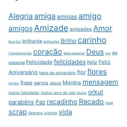
amigo
amiga
Alegria
amigas
Amizade
Amor
amigos
amizades
carinho
Brilho
brilhante
brilhantes
Bom Dia
coração
Deus
dia
data especial
Comemoração
Dia
felicidades
Feliz
Felicidade
feliz
especial
flores
Aniversário
flor
festa de aniversário
mensagem
Menina
frase
garota
Jesus
fofinho
orkut
muitas felicidades
muitos anos de vida
Mulher
Recado
recadinho
parabéns
Paz
rosa
scrap
vida
Semana
ursinho