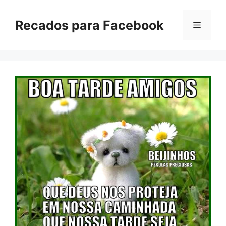
Pular
para
Recados para Facebook
Menu
o
conteúdo