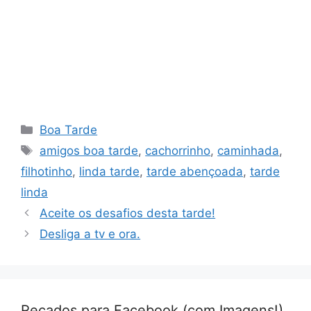
Categorias
Boa Tarde
Tags
amigos boa tarde
,
cachorrinho
,
caminhada
,
filhotinho
,
linda tarde
,
tarde abençoada
,
tarde
linda
Aceite os desafios desta tarde!
Desliga a tv e ora.
Recados para Facebook (com Imagens!)