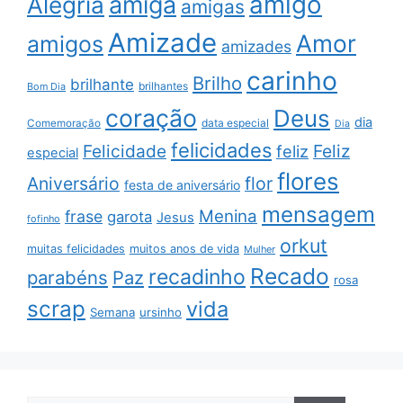
amigo
amiga
Alegria
amigas
Amizade
Amor
amigos
amizades
carinho
Brilho
brilhante
brilhantes
Bom Dia
coração
Deus
dia
data especial
Comemoração
Dia
felicidades
Feliz
Felicidade
feliz
especial
flores
Aniversário
flor
festa de aniversário
mensagem
Menina
frase
garota
Jesus
fofinho
orkut
muitas felicidades
muitos anos de vida
Mulher
Recado
recadinho
parabéns
Paz
rosa
scrap
vida
Semana
ursinho