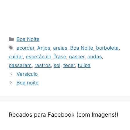
Categorias
Boa Noite
Tags
acordar
,
Anjos
,
areias
,
Boa Noite
,
borboleta
,
cuidar
,
espetáculo
,
frase
,
nascer
,
ondas
,
passaram
,
rastros
,
sol
,
tecer
,
tulipa
Versículo
Boa noite
Recados para Facebook (com Imagens!)