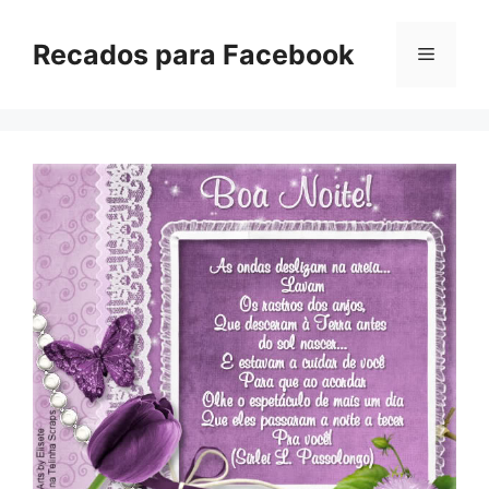
Pular
para
Recados para Facebook
Menu
o
conteúdo