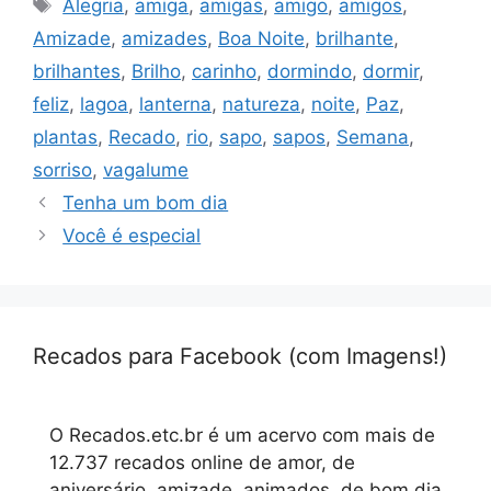
Tags
Alegria
,
amiga
,
amigas
,
amigo
,
amigos
,
Amizade
,
amizades
,
Boa Noite
,
brilhante
,
brilhantes
,
Brilho
,
carinho
,
dormindo
,
dormir
,
feliz
,
lagoa
,
lanterna
,
natureza
,
noite
,
Paz
,
plantas
,
Recado
,
rio
,
sapo
,
sapos
,
Semana
,
sorriso
,
vagalume
Tenha um bom dia
Você é especial
Recados para Facebook (com Imagens!)
O Recados.etc.br é um acervo com mais de
12.737 recados online de amor, de
aniversário, amizade, animados, de bom dia