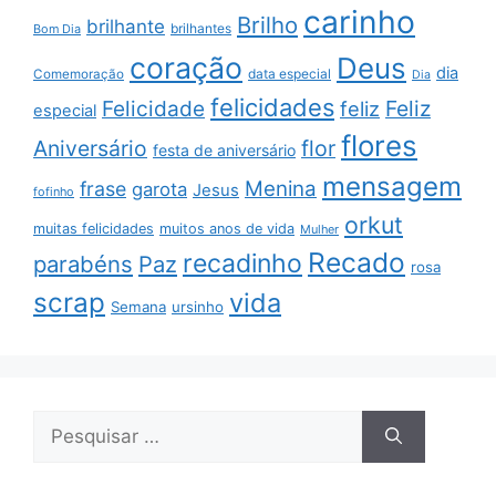
carinho
Brilho
brilhante
brilhantes
Bom Dia
coração
Deus
dia
data especial
Comemoração
Dia
felicidades
Feliz
Felicidade
feliz
especial
flores
Aniversário
flor
festa de aniversário
mensagem
Menina
frase
garota
Jesus
fofinho
orkut
muitas felicidades
muitos anos de vida
Mulher
Recado
recadinho
parabéns
Paz
rosa
scrap
vida
Semana
ursinho
Pesquisar
por: