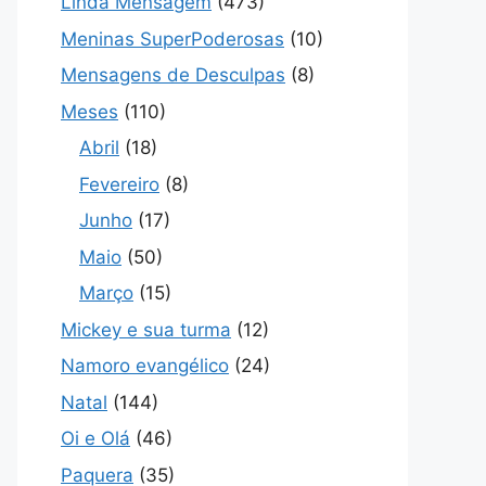
Linda Mensagem
(473)
Meninas SuperPoderosas
(10)
Mensagens de Desculpas
(8)
Meses
(110)
Abril
(18)
Fevereiro
(8)
Junho
(17)
Maio
(50)
Março
(15)
Mickey e sua turma
(12)
Namoro evangélico
(24)
Natal
(144)
Oi e Olá
(46)
Paquera
(35)