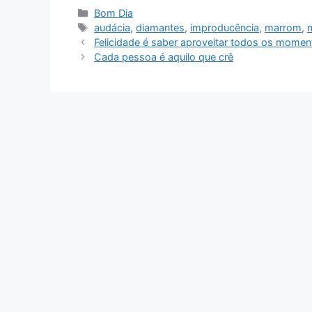
Categorias
Bom Dia
Tags
audácia
,
diamantes
,
improducência
,
marrom
,
Felicidade é saber aproveitar todos os mome
Cada pessoa é aquilo que crê