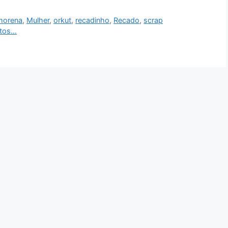
morena
,
Mulher
,
orkut
,
recadinho
,
Recado
,
scrap
ntos…