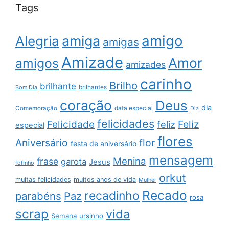
Tags
amigo
amiga
Alegria
amigas
Amizade
Amor
amigos
amizades
carinho
Brilho
brilhante
brilhantes
Bom Dia
coração
Deus
dia
data especial
Comemoração
Dia
felicidades
Feliz
Felicidade
feliz
especial
flores
Aniversário
flor
festa de aniversário
mensagem
Menina
frase
garota
Jesus
fofinho
orkut
muitas felicidades
muitos anos de vida
Mulher
Recado
recadinho
parabéns
Paz
rosa
scrap
vida
Semana
ursinho