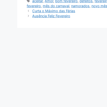
Tags
aceitar
,
Amor
,
bom fevereiro
,
defeitos
,
feverei
fevereiro
,
mês do carnaval
,
namorados
,
novo mê
Curta o Máximo das Férias
Ausência Feliz Fevereiro