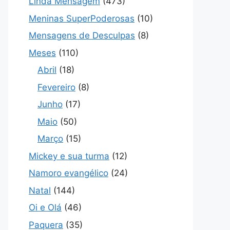
Linda Mensagem
(473)
Meninas SuperPoderosas
(10)
Mensagens de Desculpas
(8)
Meses
(110)
Abril
(18)
Fevereiro
(8)
Junho
(17)
Maio
(50)
Março
(15)
Mickey e sua turma
(12)
Namoro evangélico
(24)
Natal
(144)
Oi e Olá
(46)
Paquera
(35)