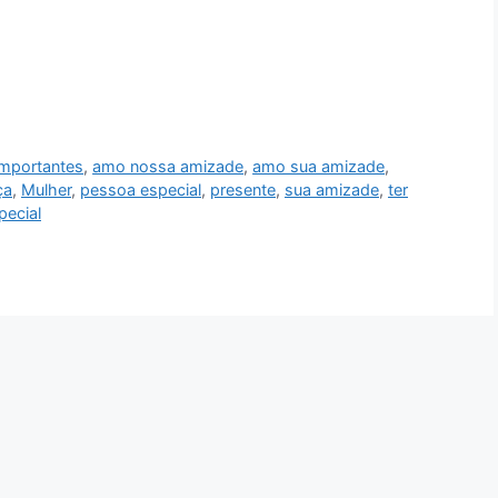
importantes
,
amo nossa amizade
,
amo sua amizade
,
ça
,
Mulher
,
pessoa especial
,
presente
,
sua amizade
,
ter
pecial