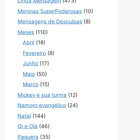
Linda Mensagem
(473)
Meninas SuperPoderosas
(10)
Mensagens de Desculpas
(8)
Meses
(110)
Abril
(18)
Fevereiro
(8)
Junho
(17)
Maio
(50)
Março
(15)
Mickey e sua turma
(12)
Namoro evangélico
(24)
Natal
(144)
Oi e Olá
(46)
Paquera
(35)