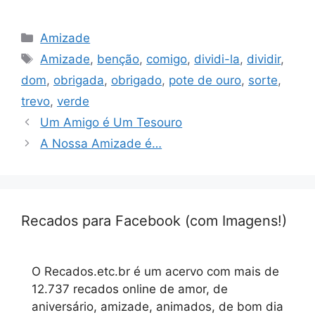
Categorias
Amizade
Tags
Amizade
,
benção
,
comigo
,
dividi-la
,
dividir
,
dom
,
obrigada
,
obrigado
,
pote de ouro
,
sorte
,
trevo
,
verde
Um Amigo é Um Tesouro
A Nossa Amizade é…
Recados para Facebook (com Imagens!)
O Recados.etc.br é um acervo com mais de
12.737 recados online de amor, de
aniversário, amizade, animados, de bom dia