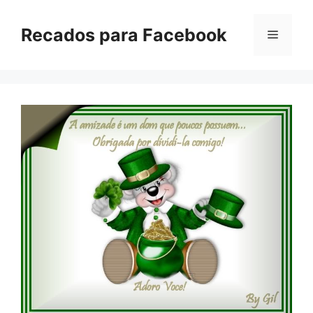
Pular
para
Recados para Facebook
Menu
o
conteúdo