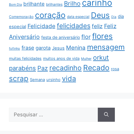
carinho
Brilho
brilhante
brilhantes
Bom Dia
coração
Deus
dia
data especial
Comemoração
Dia
felicidades
Feliz
Felicidade
feliz
especial
flores
Aniversário
flor
festa de aniversário
mensagem
Menina
frase
garota
Jesus
fofinho
orkut
muitas felicidades
muitos anos de vida
Mulher
Recado
recadinho
parabéns
Paz
rosa
scrap
vida
Semana
ursinho
Pesquisar
por: