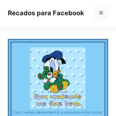
Pular
para
Recados para Facebook
Menu
o
conteúdo