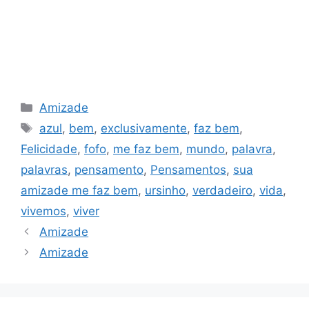
Categorias
Amizade
Tags
azul
,
bem
,
exclusivamente
,
faz bem
,
Felicidade
,
fofo
,
me faz bem
,
mundo
,
palavra
,
palavras
,
pensamento
,
Pensamentos
,
sua
amizade me faz bem
,
ursinho
,
verdadeiro
,
vida
,
vivemos
,
viver
Amizade
Amizade