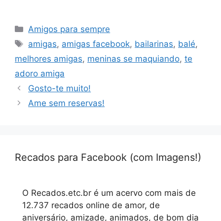
Categorias
Amigos para sempre
Tags
amigas
,
amigas facebook
,
bailarinas
,
balé
,
melhores amigas
,
meninas se maquiando
,
te
adoro amiga
Gosto-te muito!
Ame sem reservas!
Recados para Facebook (com Imagens!)
O Recados.etc.br é um acervo com mais de
12.737 recados online de amor, de
aniversário, amizade, animados, de bom dia