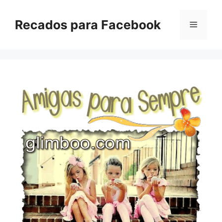
Pular
para
Recados para Facebook
Menu
o
conteúdo