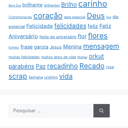
carinho
Brilho
brilhante
brilhantes
Bom Dia
coração
Deus
dia
data especial
Comemoração
Dia
felicidades
Feliz
Felicidade
feliz
especial
flores
Aniversário
flor
festa de aniversário
mensagem
Menina
frase
garota
Jesus
fofinho
orkut
muitas felicidades
muitos anos de vida
Mulher
Recado
recadinho
parabéns
Paz
rosa
scrap
vida
Semana
ursinho
Pesquisar
por: