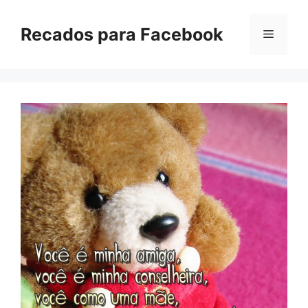
Pular
para
Recados para Facebook
Menu
o
conteúdo