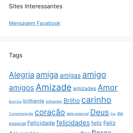
Sites Interessantes
Mensagem Facebook
Tags
amigo
amiga
Alegria
amigas
Amizade
Amor
amigos
amizades
carinho
Brilho
brilhante
brilhantes
Bom Dia
coração
Deus
dia
data especial
Comemoração
Dia
felicidades
Feliz
Felicidade
feliz
especial
flores