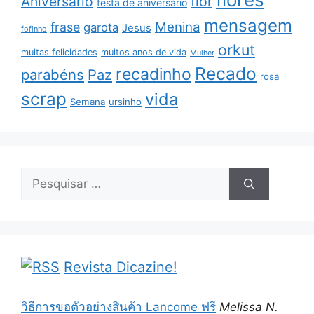
Aniversário
flor
festa de aniversário
mensagem
Menina
frase
garota
Jesus
fofinho
orkut
muitas felicidades
muitos anos de vida
Mulher
Recado
recadinho
parabéns
Paz
rosa
scrap
vida
Semana
ursinho
Pesquisar
por:
Revista Dicazine!
วิธีการขอตัวอย่างสินค้า Lancome ฟรี
Melissa N.