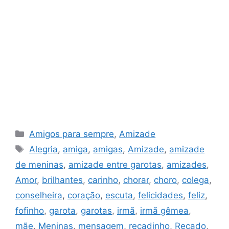
Categorias
Amigos para sempre
,
Amizade
Tags
Alegria
,
amiga
,
amigas
,
Amizade
,
amizade
de meninas
,
amizade entre garotas
,
amizades
,
Amor
,
brilhantes
,
carinho
,
chorar
,
choro
,
colega
,
conselheira
,
coração
,
escuta
,
felicidades
,
feliz
,
fofinho
,
garota
,
garotas
,
irmã
,
irmã gêmea
,
mãe
,
Meninas
,
mensagem
,
recadinho
,
Recado
,