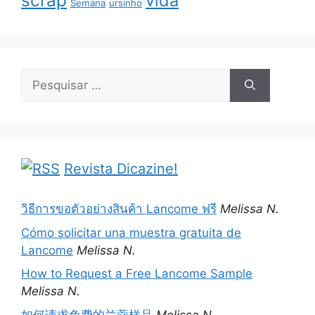
scrap
vida
Semana
ursinho
Pesquisar
por:
Revista Dicazine!
วิธีการขอตัวอย่างสินค้า Lancome ฟรี
Melissa N.
Cómo solicitar una muestra gratuita de
Lancome
Melissa N.
How to Request a Free Lancome Sample
Melissa N.
如何请求免费的兰蔻样品
Melissa N.