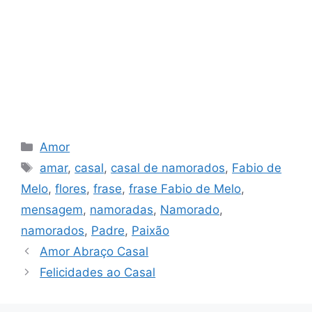
Categorias
Amor
Tags
amar
,
casal
,
casal de namorados
,
Fabio de
Melo
,
flores
,
frase
,
frase Fabio de Melo
,
mensagem
,
namoradas
,
Namorado
,
namorados
,
Padre
,
Paixão
Amor Abraço Casal
Felicidades ao Casal