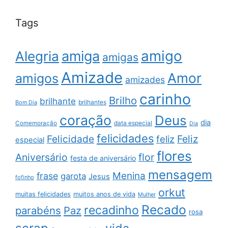
Tags
amigo
amiga
Alegria
amigas
Amizade
Amor
amigos
amizades
carinho
Brilho
brilhante
brilhantes
Bom Dia
coração
Deus
dia
data especial
Comemoração
Dia
felicidades
Feliz
Felicidade
feliz
especial
flores
Aniversário
flor
festa de aniversário
mensagem
Menina
frase
garota
Jesus
fofinho
orkut
muitas felicidades
muitos anos de vida
Mulher
Recado
recadinho
parabéns
Paz
rosa