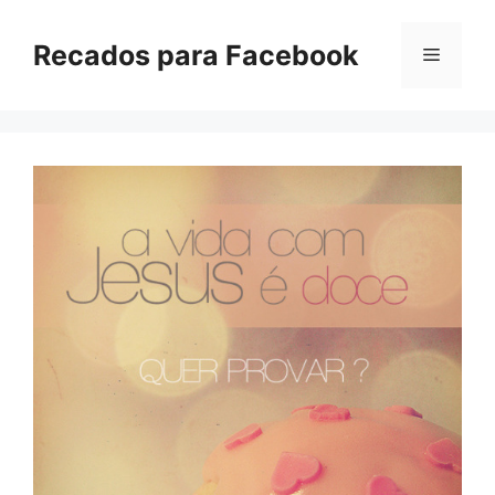
Pular
para
Recados para Facebook
Menu
o
conteúdo