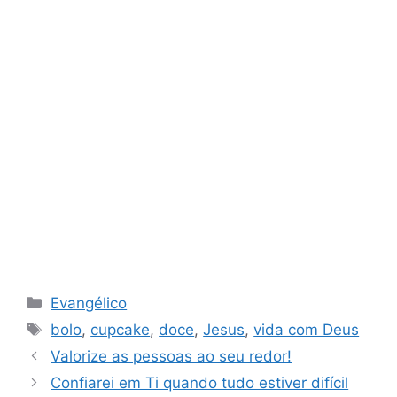
Categorias
Evangélico
Tags
bolo
,
cupcake
,
doce
,
Jesus
,
vida com Deus
Valorize as pessoas ao seu redor!
Confiarei em Ti quando tudo estiver difícil