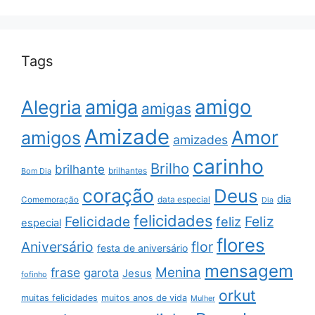
Tags
amigo
amiga
Alegria
amigas
Amizade
Amor
amigos
amizades
carinho
Brilho
brilhante
brilhantes
Bom Dia
coração
Deus
dia
data especial
Comemoração
Dia
felicidades
Feliz
Felicidade
feliz
especial
flores
Aniversário
flor
festa de aniversário
mensagem
Menina
frase
garota
Jesus
fofinho
orkut
muitas felicidades
muitos anos de vida
Mulher