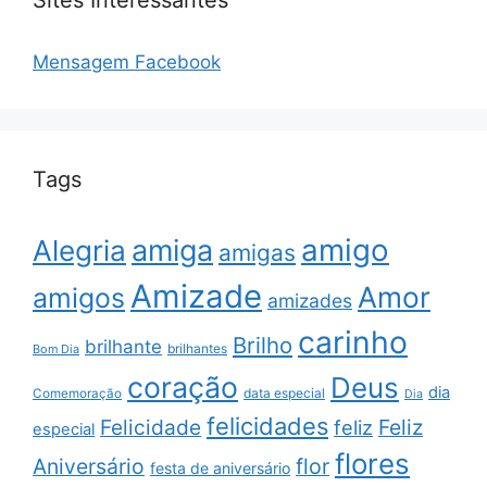
Mensagem Facebook
Tags
amigo
amiga
Alegria
amigas
Amizade
Amor
amigos
amizades
carinho
Brilho
brilhante
brilhantes
Bom Dia
coração
Deus
dia
data especial
Comemoração
Dia
felicidades
Feliz
Felicidade
feliz
especial
flores
Aniversário
flor
festa de aniversário