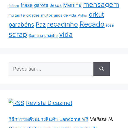
mensagem
Menina
frase
garota
Jesus
fofinho
orkut
muitas felicidades
muitos anos de vida
Mulher
Recado
recadinho
parabéns
Paz
rosa
scrap
vida
Semana
ursinho
Pesquisar
por:
Revista Dicazine!
วิธีการขอตัวอย่างสินค้า Lancome ฟรี
Melissa N.