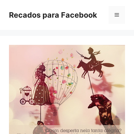
Pular
para
Recados para Facebook
Menu
o
conteúdo