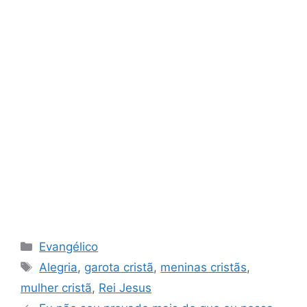
Categorias
Evangélico
Tags
Alegria
,
garota cristã
,
meninas cristãs
,
mulher cristã
,
Rei Jesus