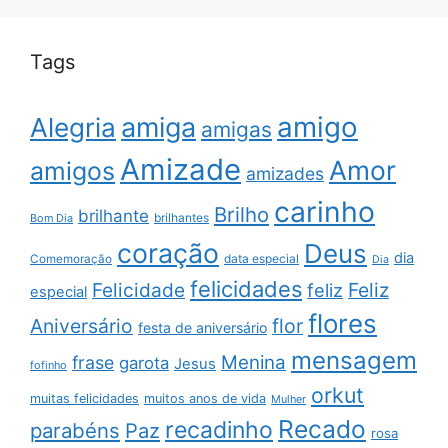
Tags
amigo
amiga
Alegria
amigas
Amizade
Amor
amigos
amizades
carinho
Brilho
brilhante
brilhantes
Bom Dia
coração
Deus
dia
data especial
Comemoração
Dia
felicidades
Feliz
Felicidade
feliz
especial
flores
Aniversário
flor
festa de aniversário
mensagem
Menina
frase
garota
Jesus
fofinho
orkut
muitas felicidades
muitos anos de vida
Mulher
Recado
recadinho
parabéns
Paz
rosa