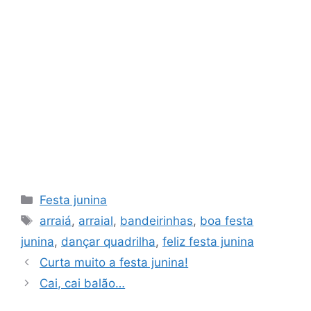
Categorias
Festa junina
Tags
arraiá
,
arraial
,
bandeirinhas
,
boa festa
junina
,
dançar quadrilha
,
feliz festa junina
Curta muito a festa junina!
Cai, cai balão…