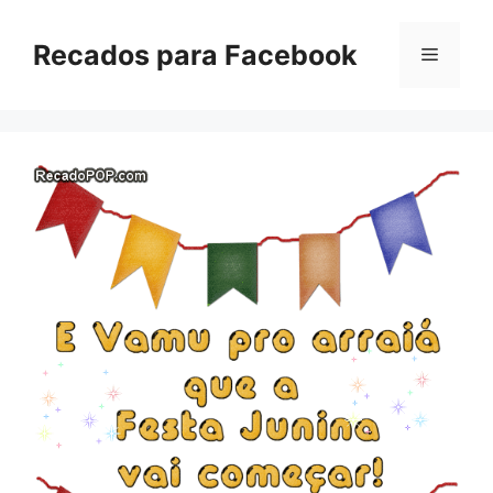
Pular
para
Recados para Facebook
Menu
o
conteúdo