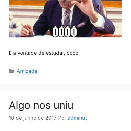
E a vontade de estudar, óóóó!
Categorias
Amizade
Algo nos uniu
10 de junho de 2017
Por
adminut