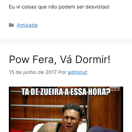
Eu vi coisas que não podem ser desvistas!
Categorias
Amizade
Pow Fera, Vá Dormir!
15 de junho de 2017
Por
adminut