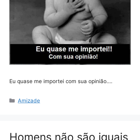
Eu quase me importei com sua opinião….
Categorias
Amizade
Homens não são iguais