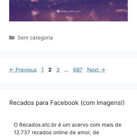
Categorias
Sem categoria
Page
Page
Page
Page
←
Previous
1
2
3
…
687
Next
→
Recados para Facebook (com Imagens!)
O Recados.etc.br é um acervo com mais de
12.737 recados online de amor, de