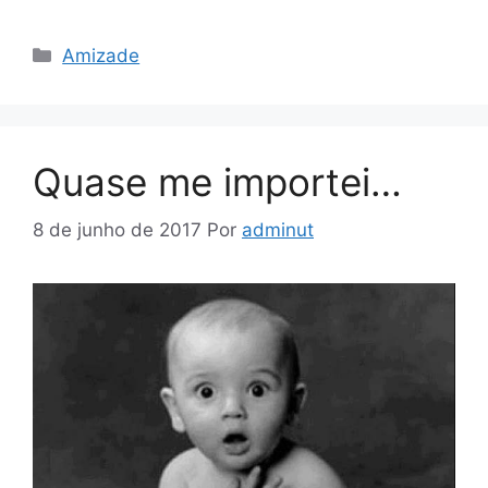
Categorias
Amizade
Quase me importei…
8 de junho de 2017
Por
adminut